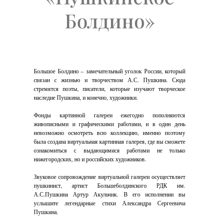
Болдино»
Большое Болдино – замечательный уголок России, который
связан с жизнью и творчеством А.С. Пушкина. Сюда
стремятся поэты, писатели, которые изучают творческое
наследие Пушкина, и конечно, художники.
Фонды картинной галереи ежегодно пополняются
живописными и графическими работами, и в один день
невозможно осмотреть всю коллекцию, именно поэтому
была создана виртуальная картинная галерея, где вы сможете
ознакомиться с выдающимися работами не только
нижегородских, но и российских художников.
Звуковое сопровождение виртуальной галереи осуществляет
пушкинист, артист Большеболдинского РДК им.
А.С.Пушкина Артур Акульчик. В его исполнении вы
услышите легендарные стихи Александра Сергеевича
Пушкина.