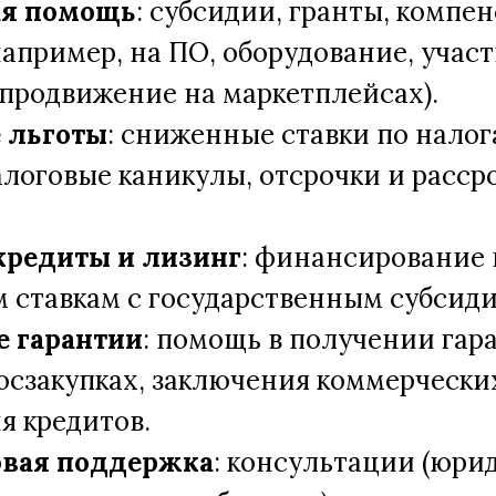
ая помощь
: субсидии, гранты, компе
например, на ПО, оборудование, участ
 продвижение на маркетплейсах).
 льготы
: сниженные ставки по налог
алоговые каникулы, отсрочки и расср
кредиты и лизинг
: финансирование 
 ставкам с государственным субсид
е гарантии
: помощь в получении гар
госзакупках, заключения коммерчески
я кредитов.
вая поддержка
: консультации (юри