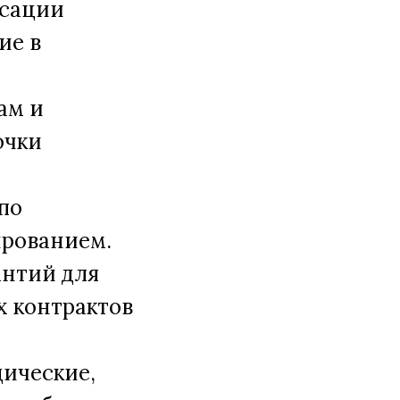
нсации
ие в
ам и
очки
по
ированием.
антий для
х контрактов
дические,