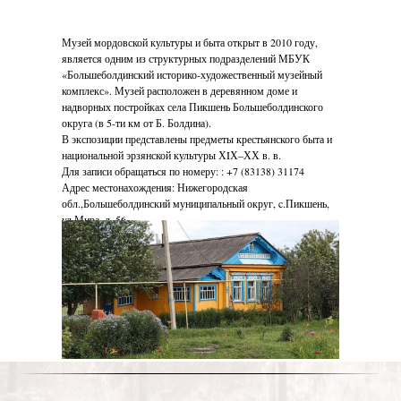
Музей мордовской культуры и быта открыт в 2010 году,
является одним из структурных подразделений МБУК
«Большеболдинский историко-художественный музейный
комплекс». Музей расположен в деревянном доме и
надворных постройках села Пикшень Большеболдинского
округа (в 5-ти км от Б. Болдина).
В экспозиции представлены предметы крестьянского быта и
национальной эрзянской культуры ХIХ–ХХ в. в.
Для записи обращаться по номеру: : +7 (83138) 31174
Адрес местонахождения: Нижегородская
обл.,Большеболдинский муниципальный округ, c.Пикшень,
ул.Мира, д. 56
https://bbimk.nnov.muzkult.ru/rul_3_2/
https://vk.com/club224271477